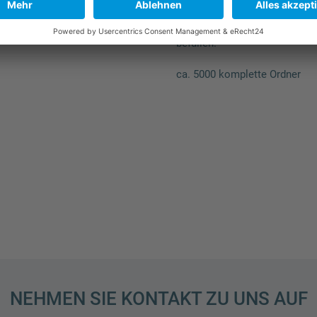
.
Behälter ebenerdig begehbar
ca. 1200 komplette Ordner
und somit besonders leicht z
befüllen.
ca. 5000 komplette Ordner
NEHMEN SIE KONTAKT ZU UNS AUF