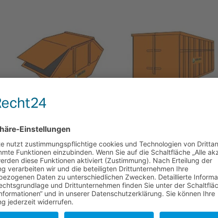
Aktensicherheitsmulde
Aktensicherheitsconta
10m³
36m³
Sicherheitsmulde mit
Sicherheitsmulde mit
Vorhängeschloss
Vorhängeschloss
x
Maße: (L x B x H): 3,40 x 1,60 x
Maße: (L x B x H): 6,55 x 2,50 
1,75 m
2,50 m
Inhalt: Durch die großen Deckel
Inhalt: Dieser Aktenbehälter
ist dieser Aktenbehälter leicht
eignet sich für sehr große
zu befüllen und eignet sich
Mengen. Durch die
besonders für große Mengen
Doppelflügeltüre ist dieser