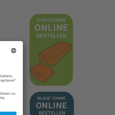
iner
x