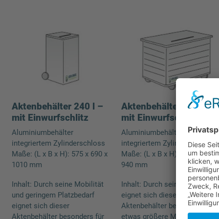
Aktenbehälter 240 l –
Aktenbehälter 656 l –
mit Einwurfschlitz
mit Einwurfschlitz
Aluminiumbehälter
Aluminiumbehälter
integriertem Zylinderschloss
integriertem Zylinderschloss
Maße: (L x B x H): 575 x 690 x
Maße: (L x B x H): 1300 x 750 
1010 mm
940 mm
Inhalt: Durch seine Mobilität
Inhalt: Durch seine Mobilität
und geringem Platzbedarf
eignet sich dieser
eignet sich dieser
Aktenbehälter besonders für
Aktenbehälter besonders für
etwas größere Mengen in