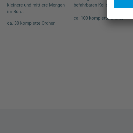
kleinere und mittlere Mengen
befahrbaren Kellerräumen etc
im Büro.
ca. 100 komplette Ordner
ca. 30 komplette Ordner