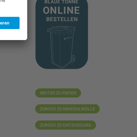
WEITER ZU PAPIER
ZURÜCK ZU MINERALWOLLE
ZURÜCK ZU ENTSORGUNG