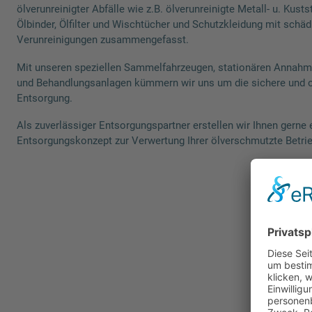
ölverunreinigter Abfälle wie z.B. ölverunreinigte Metall- u. Kusts
Ölbinder, Ölfilter und Wischtücher und Schutzkleidung mit schäd
Verunreinigungen zusammengefasst.
Mit unseren speziellen Sammelfahrzeugen, stationären Annahm
und Behandlungsanlagen kümmern wir uns um die sichere und
Entsorgung.
Als zuverlässiger Entsorgungspartner erstellen wir Ihnen gerne e
Entsorgungskonzept zur Verwertung Ihrer ölverschmutzte Betriebs