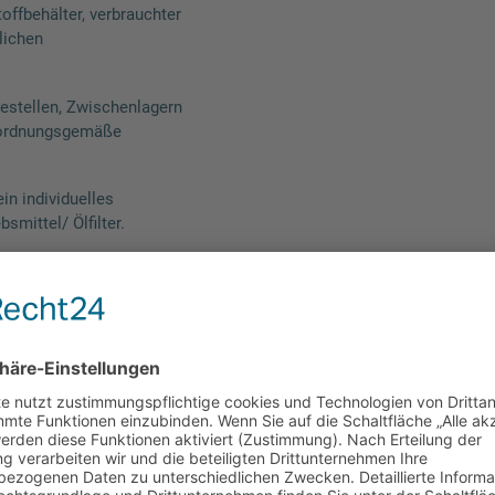
toffbehälter, verbrauchter
lichen
estellen, Zwischenlagern
 ordnungsgemäße
in individuelles
mittel/ Ölfilter.