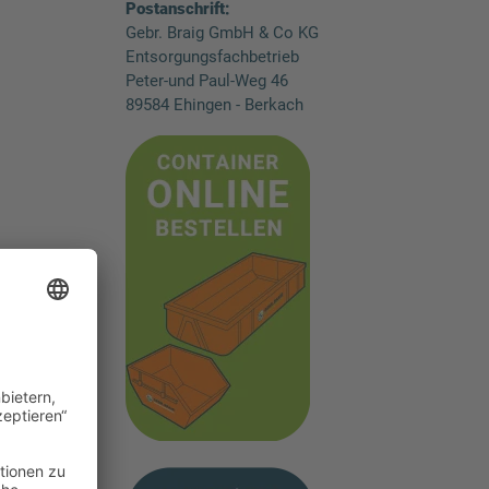
Postanschrift:
Gebr. Braig GmbH & Co KG
Entsorgungsfachbetrieb
Peter-und Paul-Weg 46
89584 Ehingen - Berkach