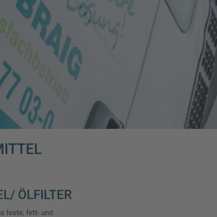
MITTEL
L/ ÖLFILTER
 feste, fett- und