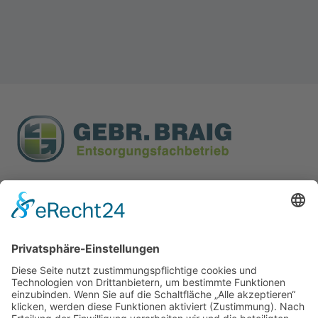
Gebr. Braig GmbH & Co KG
Entsorgungsfachbetrieb
Peter-und Paul-Weg 46
89584 Ehingen - Berkach
Tel.: 07391 7703-0
info@braig-ehingen.de