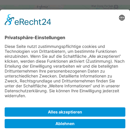
Wir benötigen Ihre Zustimmung, um
den Google Maps-Service zu laden!
Wir verwenden einen Service eines
Drittanbieters, um Karteninhalte einzubetten.
Dieser Service kann Daten zu Ihren Aktivitäten
sammeln. Bitte lesen Sie die Details durch und
stimmen Sie der Nutzung des Service zu, um
diese Karte anzuzeigen.
Mehr Informationen
Akzeptieren
© 2021 - 2026 Gebr. Braig GmbH & Co KG. Alle Rechte
powered by
Usercentrics Consent Management
vorbehalten.
Platform
&
eRecht24
Impressum
Datenschutz
Kontakt